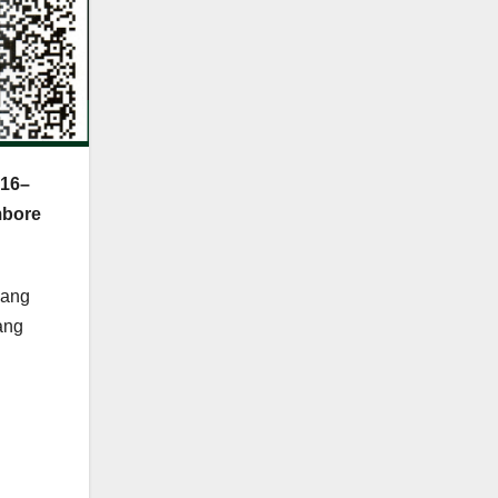
16–
bore
yang
ang