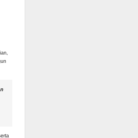
ian,
gun
an
serta