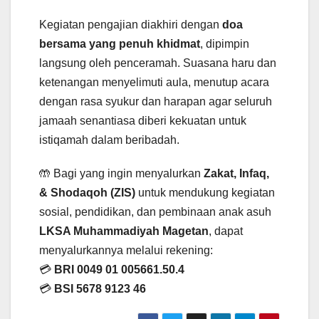
Kegiatan pengajian diakhiri dengan
doa
bersama yang penuh khidmat
, dipimpin
langsung oleh penceramah. Suasana haru dan
ketenangan menyelimuti aula, menutup acara
dengan rasa syukur dan harapan agar seluruh
jamaah senantiasa diberi kekuatan untuk
istiqamah dalam beribadah.
🤲 Bagi yang ingin menyalurkan
Zakat, Infaq,
& Shodaqoh (ZIS)
untuk mendukung kegiatan
sosial, pendidikan, dan pembinaan anak asuh
LKSA Muhammadiyah Magetan
, dapat
menyalurkannya melalui rekening:
💳
BRI 0049 01 005661.50.4
💳
BSI 5678 9123 46