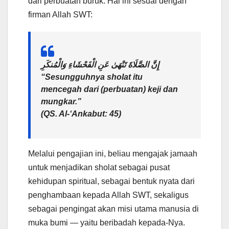
dari perbuatan buruk. Hal ini sesuai dengan
firman Allah SWT:
إِنَّ الصَّلَاةَ تَنْهَىٰ عَنِ الْفَحْشَاءِ وَالْمُنكَرِ
“Sesungguhnya sholat itu
mencegah dari (perbuatan) keji dan
mungkar.”
(QS. Al-‘Ankabut: 45)
Melalui pengajian ini, beliau mengajak jamaah
untuk menjadikan sholat sebagai pusat
kehidupan spiritual, sebagai bentuk nyata dari
penghambaan kepada Allah SWT, sekaligus
sebagai pengingat akan misi utama manusia di
muka bumi — yaitu beribadah kepada-Nya.